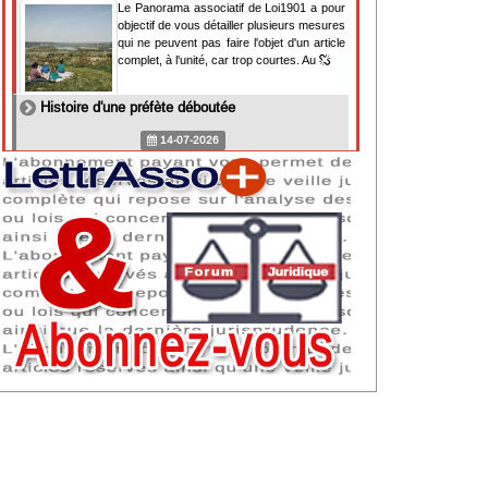
Le Panorama associatif de Loi1901 a pour
objectif de vous détailler plusieurs mesures
qui ne peuvent pas faire l'objet d'un article
complet, à l'unité, car trop courtes. Au
Histoire d'une préfète déboutée
14-07-2026
Il y a des préfètes et des préfets qui
souhaitent tellement faire plaisir à ceux, par
lesquels leur bonne fortune est arrivée,
qu'ils en oublient la réalité de leur fonction
qui
NAF 2025 : nouvelle nomenclature d'activités
dès 2027
07-07-2026
Les nomenclatures d'activités française
(NAF) et européenne, évoluent. La NAF
2025 entraînera la modification des codes
APE de toutes les associations déclarées.
Cette évolution
Consignes de sécurité adaptées : le manque