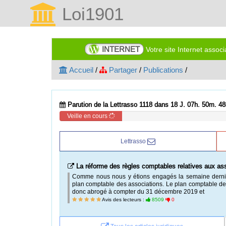
Loi1901
INTERNET
Votre site Internet assoc
Accueil
/
Partager
/
Publications
/
Parution de la Lettrasso 1118 dans 18 J. 07h. 50m. 47
Veille en cours
Lettrasso
La réforme des règles comptables relatives aux ass
Comme nous nous y étions engagés la semaine derniè
plan comptable des associations. Le plan comptable de
donc abrogé à compter du 31 décembre 2019 et
Avis des lecteurs :
8509
0