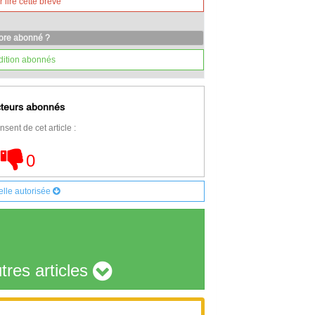
lire cette brève
core abonné ?
dition abonnés
cteurs abonnés
nsent de cet article :
0
elle autorisée
tres articles