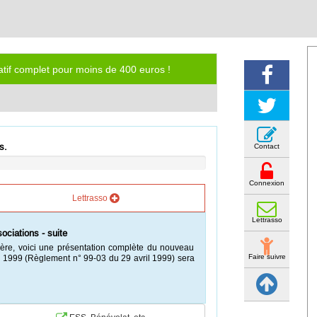
iatif complet pour moins de 400 euros !
s.
Contact
Connexion
Lettrasso
Lettrasso
ociations - suite
re, voici une présentation complète du nouveau
Faire suivre
 1999 (Règlement n° 99-03 du 29 avril 1999) sera