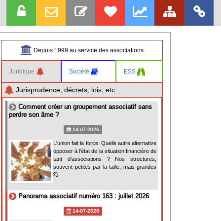
Depuis 1999 au service des associations
Juridique
Société
ESS
Jurisprudence, décrets, lois, etc.
Comment créer un groupement associatif sans
perdre son âme ?
14-07-2026
L'union fait la force. Quelle autre alternative
opposer à l'état de la situation financière de
tant d'associations ? Nos structures,
souvent petites par la taille, mais grandes
Panorama associatif numéro 163 : juillet 2026
14-07-2026