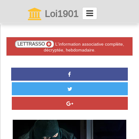
Loi1901
La maison des associations depuis 1999
Connexion
LETTRASSO
L'information associative complète,
décryptée, hebdomadaire.
Abonnez-vous à LettrAsso
Menu général
ServiceAsso
Partager
VieAsso