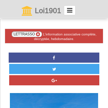
Loi1901
La maison des associations depuis 1999
Connexion
LETTRASSO
L'information associative complète,
décryptée, hebdomadaire.
Abonnez-vous à LettrAsso
Menu général
ServiceAsso
Partager
VieAsso