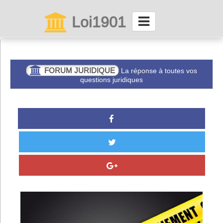
Loi1901
La maison des associations depuis 1999
Connexion
FORUM JURIDIQUE
La réponse à toutes vos
questions juridiques
Abonnez-vous à LettrAsso
Menu général
ServiceAsso
Partager
VieAsso