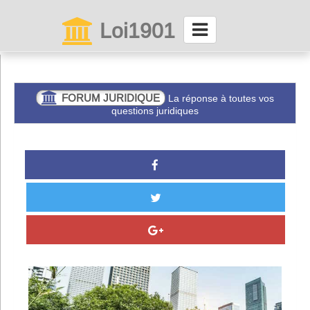
Loi1901
La maison des associations depuis 1999
Connexion
FORUM JURIDIQUE
La réponse à toutes vos
questions juridiques
Abonnez-vous à LettrAsso
Menu général
ServiceAsso
Partager
VieAsso