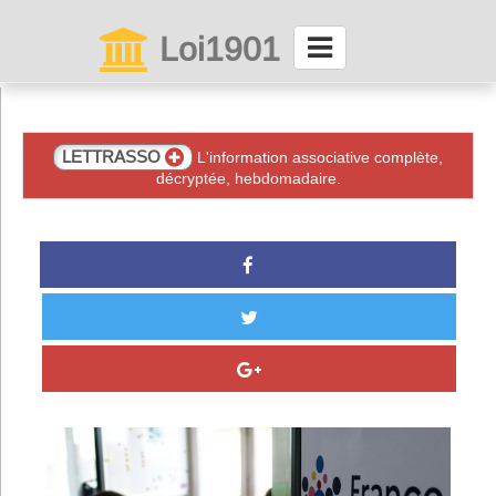
Loi1901
La maison des associations depuis 1999
Connexion
LETTRASSO
L'information associative complète,
décryptée, hebdomadaire.
Abonnez-vous à LettrAsso
Menu général
ServiceAsso
Partager
VieAsso