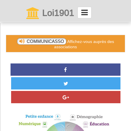
Loi1901
La maison des associations depuis 1999
Connexion
COMMUNICASSO
Affichez-vous auprès des
associations
Abonnez-vous à LettrAsso
Menu général
ServiceAsso
Partager
VieAsso