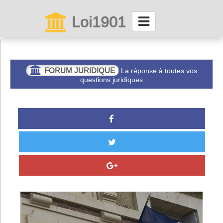
Loi1901
La maison des associations depuis 1999
Connexion
FORUM JURIDIQUE
La réponse à toutes vos
questions juridiques
Abonnez-vous à LettrAsso
Menu général
ServiceAsso
Partager
VieAsso