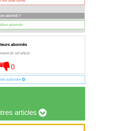
lire cette brève
core abonné ?
dition abonnés
cteurs abonnés
nsent de cet article :
0
elle autorisée
tres articles