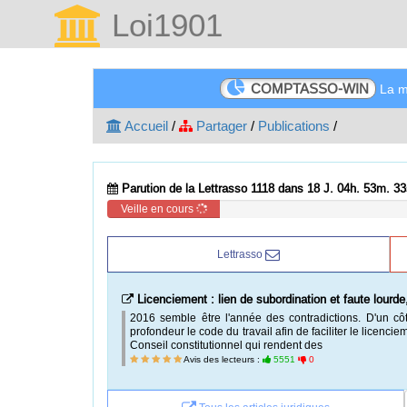
Loi1901
COMPTASSO-WIN
La me
Accueil
/
Partager
/
Publications
/
Parution de la Lettrasso 1118 dans 18 J. 04h. 53m. 32
Veille en cours
Lettrasso
Licenciement : lien de subordination et faute lourd
2016 semble être l'année des contradictions. D'un cô
profondeur le code du travail afin de faciliter le licencie
Conseil constitutionnel qui rendent des
Avis des lecteurs :
5551
0