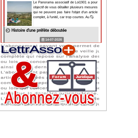
Le Panorama associatif de Loi1901 a pour
objectif de vous détailler plusieurs mesures
qui ne peuvent pas faire l'objet d'un article
complet, à l'unité, car trop courtes. Au
Histoire d'une préfète déboutée
14-07-2026
Il y a des préfètes et des préfets qui
souhaitent tellement faire plaisir à ceux, par
lesquels leur bonne fortune est arrivée,
qu'ils en oublient la réalité de leur fonction
qui
NAF 2025 : nouvelle nomenclature d'activités
dès 2027
07-07-2026
Les nomenclatures d'activités française
(NAF) et européenne, évoluent. La NAF
2025 entraînera la modification des codes
APE de toutes les associations déclarées.
Cette évolution
Consignes de sécurité adaptées : le manque