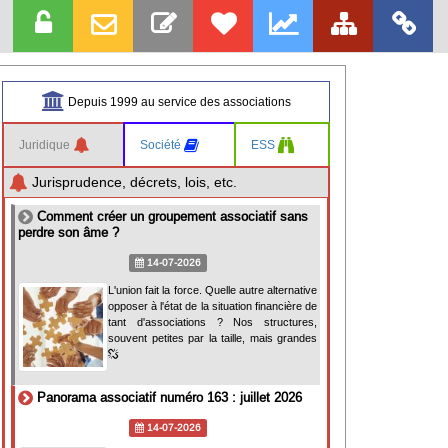
Depuis 1999 au service des associations
Juridique
Société
ESS
Jurisprudence, décrets, lois, etc.
Comment créer un groupement associatif sans
perdre son âme ?
14-07-2026
L'union fait la force. Quelle autre alternative
opposer à l'état de la situation financière de
tant d'associations ? Nos structures,
souvent petites par la taille, mais grandes
Panorama associatif numéro 163 : juillet 2026
14-07-2026