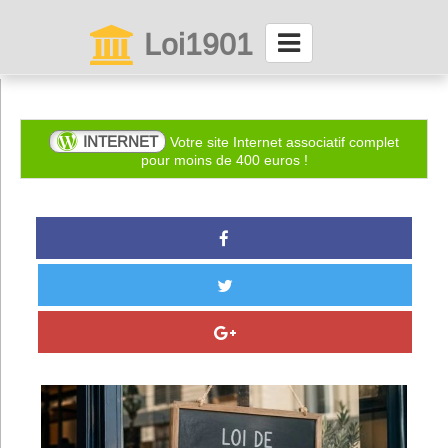
Loi1901
La maison des associations depuis 1999
Connexion
INTERNET
Votre site Internet associatif complet
pour moins de 400 euros !
Abonnez-vous à LettrAsso
Menu général
ServiceAsso
Partager
VieAsso