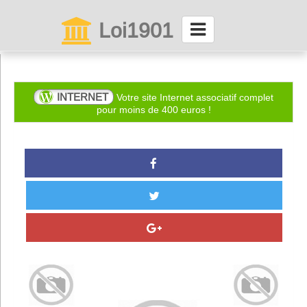
Loi1901
La maison des associations depuis 1999
Connexion
INTERNET
Votre site Internet associatif complet
pour moins de 400 euros !
Abonnez-vous à LettrAsso
Menu général
ServiceAsso
Partager
VieAsso