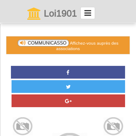
Loi1901
La maison des associations depuis 1999
Connexion
COMMUNICASSO
Affichez-vous auprès des
associations
Abonnez-vous à LettrAsso
Menu général
ServiceAsso
Partager
VieAsso