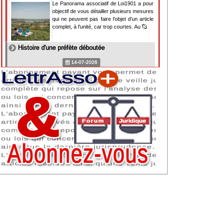
Le Panorama associatif de Loi1901 a pour
objectif de vous détailler plusieurs mesures
qui ne peuvent pas faire l'objet d'un article
complet, à l'unité, car trop courtes. Au
Histoire d'une préfète déboutée
14-07-2026
Il y a des préfètes et des préfets qui
souhaitent tellement faire plaisir à ceux, par
lesquels leur bonne fortune est arrivée,
qu'ils en oublient la réalité de leur fonction
qui
NAF 2025 : nouvelle nomenclature d'activités
dès 2027
07-07-2026
Les nomenclatures d'activités française
(NAF) et européenne, évoluent. La NAF
2025 entraînera la modification des codes
APE de toutes les associations déclarées.
Cette évolution
Consignes de sécurité adaptées : le manque