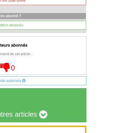
lire cette brève
core abonné ?
dition abonnés
cteurs abonnés
nsent de cet article :
0
elle autorisée
tres articles