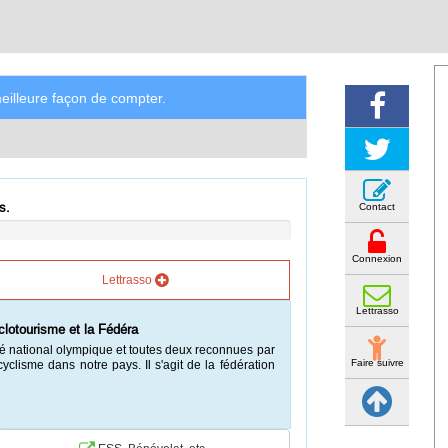
illeure façon de compter.
s.
Contact
Connexion
Lettrasso
Lettrasso
edit la cour de cassation
 celui qui adhère à une association pour un temps
Faire suivre
ent des cotisations échues et de l'année courante,