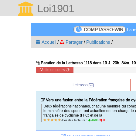
Loi1901
COMPTASSO-WIN
La me
Accueil
/
Partager
/
Publications
/
Parution de la Lettrasso 1118 dans 19 J. 20h. 34m. 19
Veille en cours
Lettrasso
Liberté d'association : quand le Conseil d'Etat contr
En vertu de l'article 4 de la loi du 1er juillet 1901,
indéterminé peut s'en retirer à tout moment après paiem
nonobstant toute clause contraire. De son
Avis des lecteurs :
8053
0