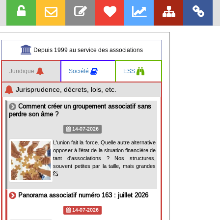
Depuis 1999 au service des associations
Juridique
Société
ESS
Jurisprudence, décrets, lois, etc.
Comment créer un groupement associatif sans
perdre son âme ?
14-07-2026
L'union fait la force. Quelle autre alternative
opposer à l'état de la situation financière de
tant d'associations ? Nos structures,
souvent petites par la taille, mais grandes
Panorama associatif numéro 163 : juillet 2026
14-07-2026