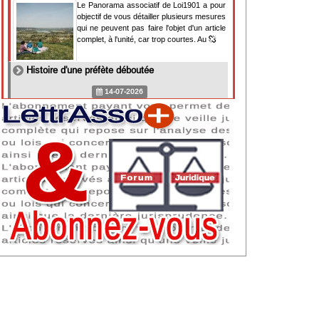
Le Panorama associatif de Loi1901 a pour
objectif de vous détailler plusieurs mesures
qui ne peuvent pas faire l'objet d'un article
complet, à l'unité, car trop courtes. Au
Histoire d'une préfète déboutée
14-07-2026
Il y a des préfètes et des préfets qui
souhaitent tellement faire plaisir à ceux, par
lesquels leur bonne fortune est arrivée,
qu'ils en oublient la réalité de leur fonction
qui
NAF 2025 : nouvelle nomenclature d'activités
dès 2027
07-07-2026
Les nomenclatures d'activités française
(NAF) et européenne, évoluent. La NAF
2025 entraînera la modification des codes
APE de toutes les associations déclarées.
Cette évolution
Consignes de sécurité adaptées : le manque