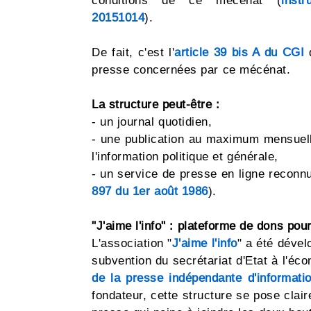
conditions de ce mécénat (
inst
20151014
).
De fait, c'est l'
article 39 bis A du CGI
q
presse concernées par ce mécénat.
La structure peut-être :
- un journal quotidien,
- une publication au maximum mensuell
l'information politique et générale,
- un service de presse en ligne reconnu
897 du 1er août 1986
).
"J'aime l'info" : plateforme de dons pou
L'association "
J'aime l'info
" a été dével
subvention du secrétariat d'Etat à l'é
de la presse indépendante d'informatio
fondateur, cette structure se pose clair