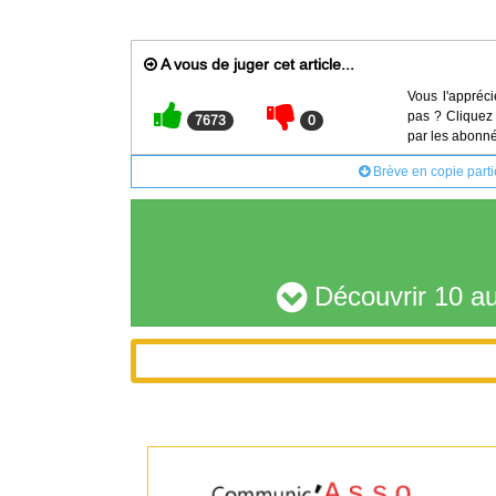
A vous de juger cet article...
Vous l'appréci
pas ? Cliquez 
7673
0
par les abonné
Brève en copie parti
Découvrir 10 au