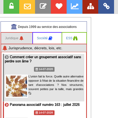
Depuis 1999 au service des associations
Juridique
Société
ESS
Jurisprudence, décrets, lois, etc.
Comment créer un groupement associatif sans
perdre son âme ?
14-07-2026
L'union fait la force. Quelle autre alternative
opposer à l'état de la situation financière de
tant d'associations ? Nos structures,
souvent petites par la taille, mais grandes
Panorama associatif numéro 163 : juillet 2026
14-07-2026