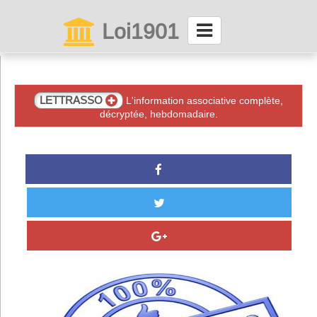
Loi1901
La maison des associations depuis 1999
Connexion
LETTRASSO
L'information associative complète,
décryptée, hebdomadaire.
Abonnez-vous à LettrAsso
Menu général
ServiceAsso
Partager
VieAsso