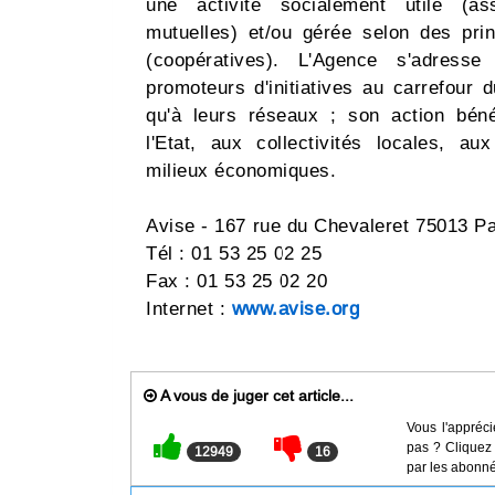
une activité socialement utile (ass
mutuelles) et/ou gérée selon des prin
(coopératives). L'Agence s'adress
promoteurs d'initiatives au carrefour 
qu'à leurs réseaux ; son action bén
l'Etat, aux collectivités locales, a
milieux économiques.
Avise - 167 rue du Chevaleret 75013 Pa
Tél : 01 53 25 02 25
Fax : 01 53 25 02 20
Internet :
www.avise.org
A vous de juger cet article...
Vous l'appréci
pas ? Cliquez 
12949
16
par les abonné