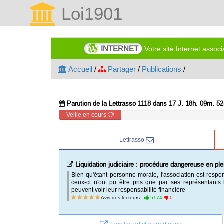
Loi1901
INTERNET
Votre site Internet assoc
Accueil
/
Partager
/
Publications
/
Parution de la Lettrasso 1118 dans 17 J. 18h. 09m. 52
Veille en cours
Lettrasso
Liquidation judiciaire : procédure dangereuse en plei
Bien qu'étant personne morale, l'association est res
ceux-ci n'ont pu être pris que par ses représentants
peuvent voir leur responsabilité financière
Avis des lecteurs :
5174
0