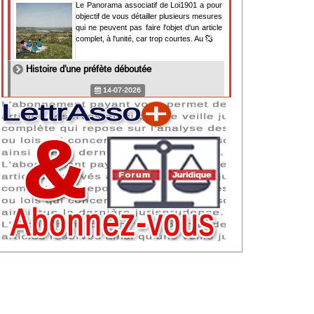
Le Panorama associatif de Loi1901 a pour
objectif de vous détailler plusieurs mesures
qui ne peuvent pas faire l'objet d'un article
complet, à l'unité, car trop courtes. Au
Histoire d'une préfète déboutée
14-07-2026
Il y a des préfètes et des préfets qui
souhaitent tellement faire plaisir à ceux, par
lesquels leur bonne fortune est arrivée,
qu'ils en oublient la réalité de leur fonction
qui
NAF 2025 : nouvelle nomenclature d'activités
dès 2027
07-07-2026
Les nomenclatures d'activités française
(NAF) et européenne, évoluent. La NAF
2025 entraînera la modification des codes
APE de toutes les associations déclarées.
Cette évolution
Consignes de sécurité adaptées : le manque