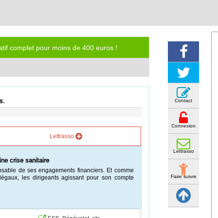
iatif complet pour moins de 400 euros !
s.
Contact
Connexion
Lettrasso
Lettrasso
ne crise sanitaire
ponsable de ses engagements financiers. Et comme
Faire suivre
 légaux, les dirigeants agissant pour son compte