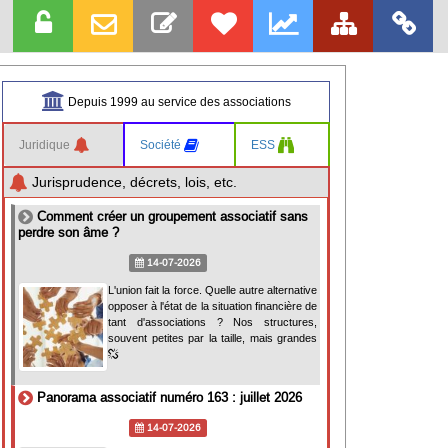
Depuis 1999 au service des associations
Juridique
Société
ESS
Jurisprudence, décrets, lois, etc.
Comment créer un groupement associatif sans
perdre son âme ?
14-07-2026
L'union fait la force. Quelle autre alternative
opposer à l'état de la situation financière de
tant d'associations ? Nos structures,
souvent petites par la taille, mais grandes
Panorama associatif numéro 163 : juillet 2026
14-07-2026