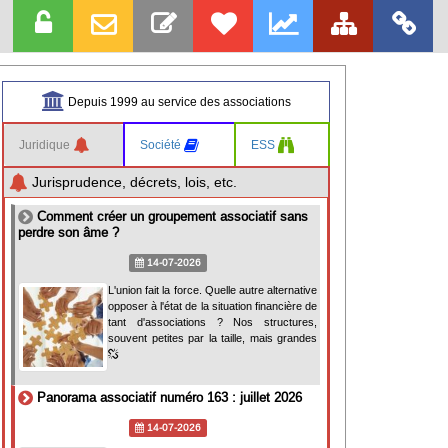
Depuis 1999 au service des associations
Juridique
Société
ESS
Jurisprudence, décrets, lois, etc.
Comment créer un groupement associatif sans
perdre son âme ?
14-07-2026
L'union fait la force. Quelle autre alternative
opposer à l'état de la situation financière de
tant d'associations ? Nos structures,
souvent petites par la taille, mais grandes
Panorama associatif numéro 163 : juillet 2026
14-07-2026