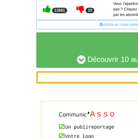
Vous l'appréci
pas ? Cliquez 
12681
10
par les abonné
Article en copie part
Découvrir 10 au