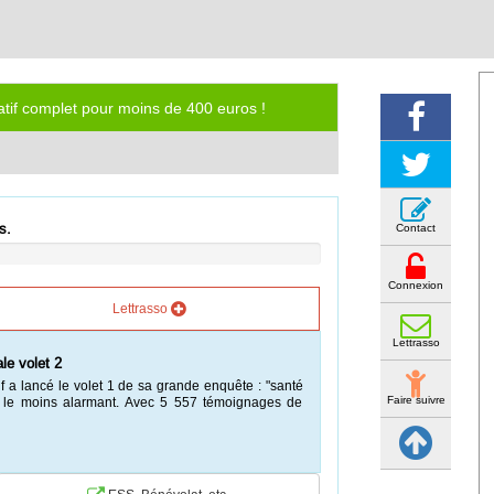
iatif complet pour moins de 400 euros !
s.
Contact
Connexion
Lettrasso
Lettrasso
 couple toujours légitime ?
ance 2016-315 du 17 mars 2016 (2), stipulent qu'un
Faire suivre
e aux comptes et un suppléant dès que le montant