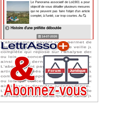
Le Panorama associatif de Loi1901 a pour
objectif de vous détailler plusieurs mesures
qui ne peuvent pas faire l'objet d'un article
complet, à l'unité, car trop courtes. Au
Histoire d'une préfète déboutée
14-07-2026
Il y a des préfètes et des préfets qui
souhaitent tellement faire plaisir à ceux, par
lesquels leur bonne fortune est arrivée,
qu'ils en oublient la réalité de leur fonction
qui
NAF 2025 : nouvelle nomenclature d'activités
dès 2027
07-07-2026
Les nomenclatures d'activités française
(NAF) et européenne, évoluent. La NAF
2025 entraînera la modification des codes
APE de toutes les associations déclarées.
Cette évolution
Consignes de sécurité adaptées : le manque