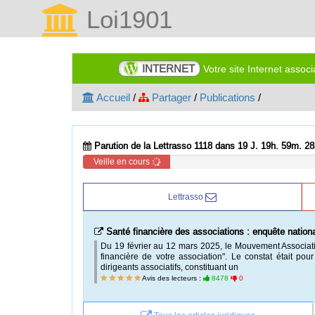
Loi1901
INTERNET
Votre site Internet assoc
Accueil
/
Partager
/
Publications
/
Parution de la Lettrasso 1118 dans 19 J. 19h. 59m. 27
Veille en cours
Lettrasso
Fonds de dotation et commissaire aux comptes : un
L'article 140 de la loi du 4 août 2008 (1) et l'ordonn
fonds de dotation doit nommer au moins un commissair
total de ses ressources dépasse 10 000 euros en
Avis des lecteurs :
6404
0