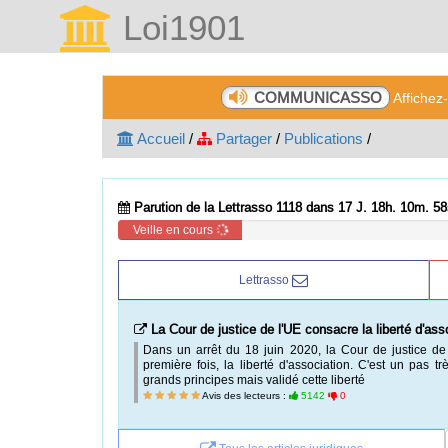
Loi1901
COMMUNICASSO
Affichez
Accueil
/
Partager
/
Publications
/
Parution de la Lettrasso 1118 dans 17 J. 18h. 10m. 57
Veille en cours
Lettrasso
Comment calculer la gratification minimale d'un stag
De très nombreuses associations font appel à des stag
satisfaisantes de part et d'autre. Mais bien souvent
gratification du stagiaire qui est en cause. En
Avis des lecteurs :
3842
0