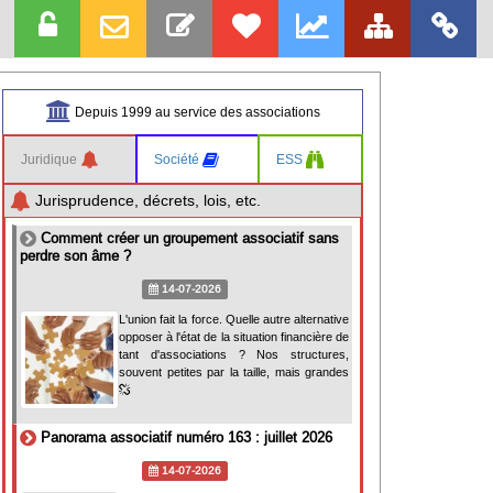
Depuis 1999 au service des associations
Juridique
Société
ESS
Jurisprudence, décrets, lois, etc.
Comment créer un groupement associatif sans
perdre son âme ?
14-07-2026
L'union fait la force. Quelle autre alternative
opposer à l'état de la situation financière de
tant d'associations ? Nos structures,
souvent petites par la taille, mais grandes
Panorama associatif numéro 163 : juillet 2026
14-07-2026