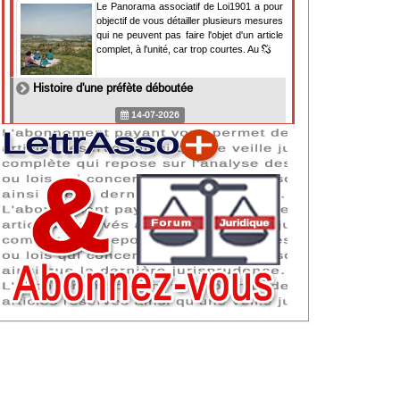
Le Panorama associatif de Loi1901 a pour
objectif de vous détailler plusieurs mesures
qui ne peuvent pas faire l'objet d'un article
complet, à l'unité, car trop courtes. Au
Histoire d'une préfète déboutée
14-07-2026
Il y a des préfètes et des préfets qui
souhaitent tellement faire plaisir à ceux, par
lesquels leur bonne fortune est arrivée,
qu'ils en oublient la réalité de leur fonction
qui
NAF 2025 : nouvelle nomenclature d'activités
dès 2027
07-07-2026
Les nomenclatures d'activités française
(NAF) et européenne, évoluent. La NAF
2025 entraînera la modification des codes
APE de toutes les associations déclarées.
Cette évolution
Consignes de sécurité adaptées : le manque