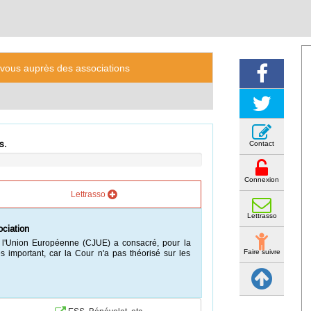
-vous auprès des associations
s.
Contact
Connexion
Lettrasso
Lettrasso
iaire ?
iaires avec dans l'ensemble des relations plutôt
Faire suivre
, lorsqu'il y a problème, c'est le montant de la