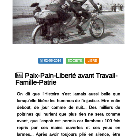
Infos
Divers
Abo Lettrasso
Désabo Lettrasso
02-05-2016
SOCIETE
LIBRE
Nous contacter
Paix-Pain-Liberté avant Travail-
Famille-Patrie
On dit que l'Histoire n'est jamais aussi belle que
lorsqu'elle libère les hommes de l'injustice. Etre enfin
debout, de jour comme de nuit... Des milliers de
poitrines qui hurlent que plus rien ne sera comme
avant, que l'espoir est permis car flambeau 100 fois
repris par ces mains ouvertes et ces yeux en
larmes... Après avoir toujours plié en silence, être