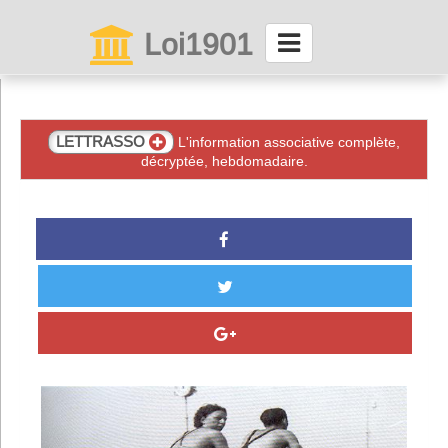
Loi1901
La maison des associations depuis 1999
Connexion
LETTRASSO
L'information associative complète,
décryptée, hebdomadaire.
Abonnez-vous à LettrAsso
Menu général
ServiceAsso
Partager
VieAsso