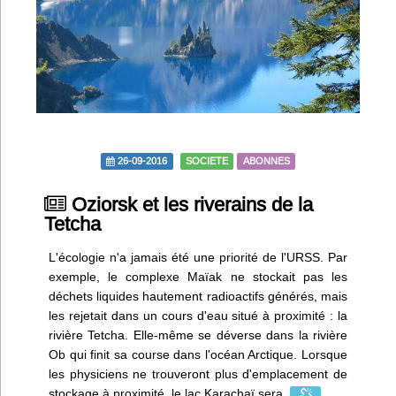
Infos
Divers
Abo Lettrasso
Désabo Lettrasso
26-09-2016
SOCIETE
ABONNES
Oziorsk et les riverains de la
Nous contacter
Tetcha
L'écologie n'a jamais été une priorité de l'URSS. Par
exemple, le complexe Maïak ne stockait pas les
déchets liquides hautement radioactifs générés, mais
les rejetait dans un cours d'eau situé à proximité : la
rivière Tetcha. Elle-même se déverse dans la rivière
Ob qui finit sa course dans l'océan Arctique. Lorsque
les physiciens ne trouveront plus d'emplacement de
stockage à proximité, le lac Karachaï sera