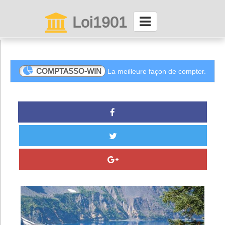
Loi1901
La maison des associations depuis 1999
Connexion
COMPTASSO-WIN
La meilleure façon de compter.
Abonnez-vous à LettrAsso
Menu général
ServiceAsso
Partager
VieAsso