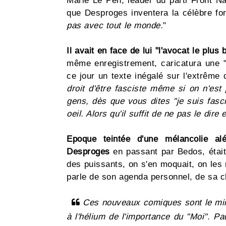
Marie Le Pen, leader du parti Front Na
que Desproges inventera la célèbre for
pas avec tout le monde.
"
Il avait en face de lui "l'avocat le plus 
même enregistrement, caricatura une "
ce jour un texte inégalé sur l'extrême d
droit d'être fasciste même si on n'est
gens, dès que vous dites "je suis fasc
oeil. Alors qu'il suffit de ne pas le dire
Epoque teintée d'une mélancolie al
Desproges
en passant par Bedos, était 
des puissants, on s'en moquait, on les r
parle de son agenda personnel, de sa c
Ces nouveaux comiques sont le miro
à l'hélium de l'importance du "Moi". Pa