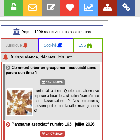
Depuis 1999 au service des associations
Juridique
Société
ESS
Jurisprudence, décrets, lois, etc.
Comment créer un groupement associatif sans
perdre son âme ?
14-07-2026
L'union fait la force. Quelle autre alternative
opposer à l'état de la situation financière de
tant d'associations ? Nos structures,
souvent petites par la taille, mais grandes
Panorama associatif numéro 163 : juillet 2026
14-07-2026