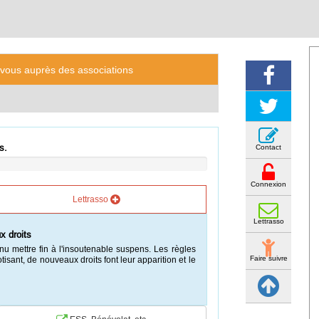
-vous auprès des associations
s.
Contact
Connexion
Lettrasso
Lettrasso
x droits
nu mettre fin à l'insoutenable suspens. Les règles
Faire suivre
isant, de nouveaux droits font leur apparition et le