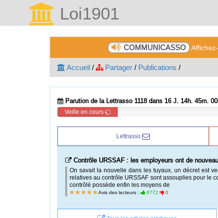
Loi1901
COMMUNICASSO
Affichez
Accueil
/
Partager
/
Publications
/
Parution de la Lettrasso 1118 dans 16 J. 14h. 44m. 59
Veille en cours
Lettrasso
Contrôle URSSAF : les employeurs ont de nouveau
On savait la nouvelle dans les tuyaux, un décret est ve
relatives au contrôle URSSAF sont assouplies pour le cot
contrôlé possède enfin les moyens de
Avis des lecteurs :
6772
0