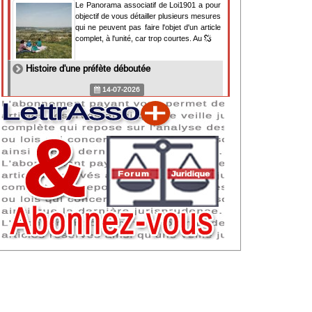
Le Panorama associatif de Loi1901 a pour
objectif de vous détailler plusieurs mesures
qui ne peuvent pas faire l'objet d'un article
complet, à l'unité, car trop courtes. Au
Histoire d'une préfète déboutée
14-07-2026
Il y a des préfètes et des préfets qui
souhaitent tellement faire plaisir à ceux, par
lesquels leur bonne fortune est arrivée,
qu'ils en oublient la réalité de leur fonction
qui
NAF 2025 : nouvelle nomenclature d'activités
dès 2027
07-07-2026
Les nomenclatures d'activités française
(NAF) et européenne, évoluent. La NAF
2025 entraînera la modification des codes
APE de toutes les associations déclarées.
Cette évolution
Consignes de sécurité adaptées : le manque