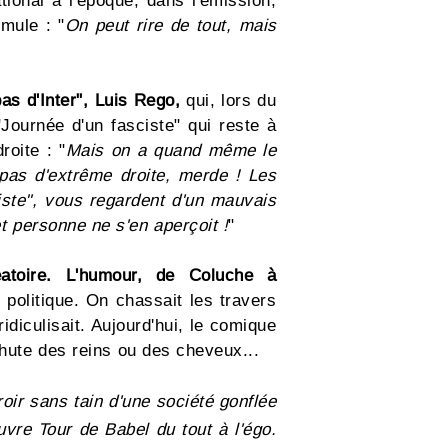
tional à l'époque, dans l'émission,
mule : "
On peut rire de tout, mais
bas d'Inter", Luis Rego,
qui, lors du
Journée d'un fasciste" qui reste à
roite : "
Mais on a quand même le
 pas d'extrême droite, merde ! Les
iste", vous regardent d'un mauvais
 et personne ne s'en aperçoit !
"
éatoire. L'humour, de Coluche à
politique. On chassait les travers
idiculisait. Aujourd'hui, le comique
hute des reins ou des cheveux...
ir sans tain d'une société gonflée
uvre Tour de Babel du tout à l'égo.