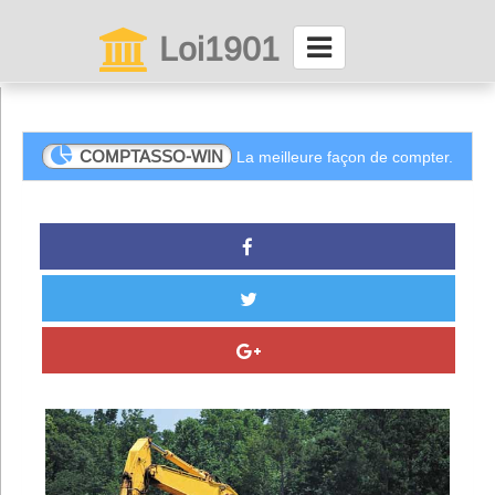
Loi1901
La maison des associations depuis 1999
Connexion
COMPTASSO-WIN
La meilleure façon de compter.
Abonnez-vous à LettrAsso
Menu général
ServiceAsso
Partager
VieAsso