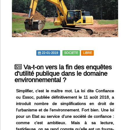
Infos
Divers
Abo Lettrasso
Désabo Lettrasso
22-01-2019
SOCIETE
LIBRE
Va-t-on vers la fin des enquêtes
Nous contacter
d'utilité publique dans le domaine
environnemental ?
Simplifier, c'est le maître mot. La loi dite Confiance
ou Essoc, publiée définitivement le 11 août 2018, a
introduit nombre de simplifications en droit de
l'urbanisme et de l'environnement. Fort bien. Une loi
pour un Etat au service d'une société de confiance :
comme c'est ambitieux. Mais à sa lecture,
fastidieuse, on se rend compte qu'elle est un fourre-