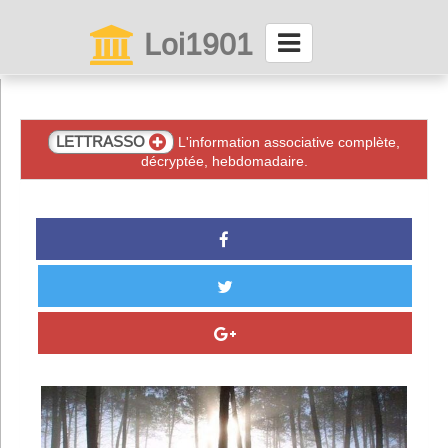
Loi1901
La maison des associations depuis 1999
Connexion
LETTRASSO
L'information associative complète,
décryptée, hebdomadaire.
Abonnez-vous à LettrAsso
Menu général
ServiceAsso
Partager
VieAsso