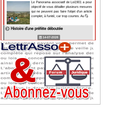
Le Panorama associatif de Loi1901 a pour
objectif de vous détailler plusieurs mesures
qui ne peuvent pas faire l'objet d'un article
complet, à l'unité, car trop courtes. Au
Histoire d'une préfète déboutée
14-07-2026
Il y a des préfètes et des préfets qui
souhaitent tellement faire plaisir à ceux, par
lesquels leur bonne fortune est arrivée,
qu'ils en oublient la réalité de leur fonction
qui
NAF 2025 : nouvelle nomenclature d'activités
dès 2027
07-07-2026
Les nomenclatures d'activités française
(NAF) et européenne, évoluent. La NAF
2025 entraînera la modification des codes
APE de toutes les associations déclarées.
Cette évolution
Consignes de sécurité adaptées : le manque