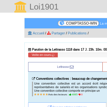
Loi1901
COMPTASSO-WIN
La me
Accueil
/
Partager
/
Publications
/
Parution de la Lettrasso 1118 dans 17 J. 23h. 09m. 59
Veille en cours
Lettrasso
Conventions collectives : beaucoup de changemen
Une convention collective est un accord écrit négoc
représentatives de salariés et les organisations synd
Une convention collective comporte en principe un
Avis des lecteurs :
4885
0