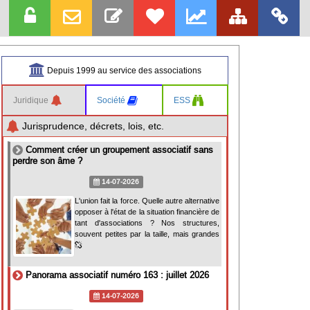
Depuis 1999 au service des associations
Juridique
Société
ESS
Jurisprudence, décrets, lois, etc.
Comment créer un groupement associatif sans
perdre son âme ?
14-07-2026
L'union fait la force. Quelle autre alternative
opposer à l'état de la situation financière de
tant d'associations ? Nos structures,
souvent petites par la taille, mais grandes
Panorama associatif numéro 163 : juillet 2026
14-07-2026