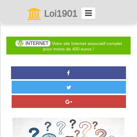
Loi1901
La maison des associations depuis 1999
Connexion
INTERNET
Votre site Internet associatif complet
pour moins de 400 euros !
Abonnez-vous à LettrAsso
Menu général
ServiceAsso
Partager
VieAsso