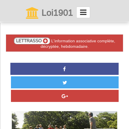
Loi1901
La maison des associations depuis 1999
Connexion
LETTRASSO
L'information associative complète,
décryptée, hebdomadaire.
Abonnez-vous à LettrAsso
Menu général
ServiceAsso
Partager
VieAsso