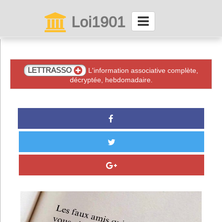
Loi1901
La maison des associations depuis 1999
Connexion
LETTRASSO
L'information associative complète,
décryptée, hebdomadaire.
Abonnez-vous à LettrAsso
Menu général
ServiceAsso
Partager
VieAsso