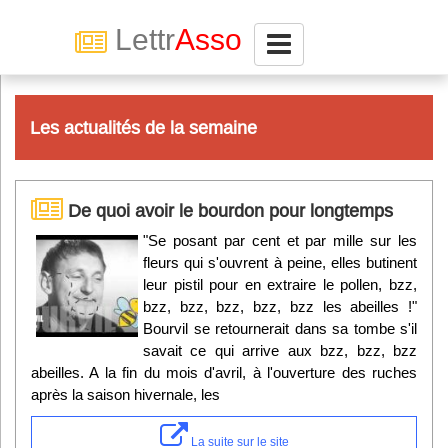
Lettr
Asso
Connexion
Les actualités de la semaine
Abonnez-vous à LettrAsso
De quoi avoir le bourdon pour longtemps
Menu général
"Se posant par cent et par mille sur les
fleurs qui s'ouvrent à peine, elles butinent
ServiceAsso
leur pistil pour en extraire le pollen, bzz,
bzz, bzz, bzz, bzz, bzz les abeilles !"
Partager
Bourvil se retournerait dans sa tombe s'il
savait ce qui arrive aux bzz, bzz, bzz
abeilles. A la fin du mois d'avril, à l'ouverture des ruches
VieAsso
après la saison hivernale, les
La suite sur le site