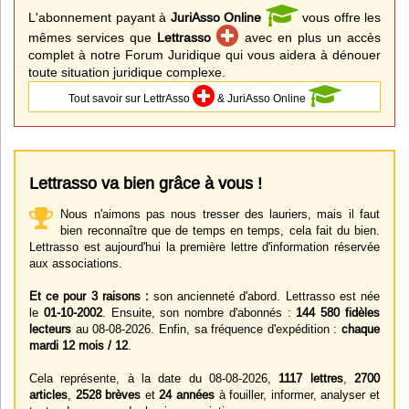
L'abonnement payant à
JuriAsso Online
vous offre les
mêmes services que
Lettrasso
avec en plus un accès
complet à notre Forum Juridique qui vous aidera à dénouer
toute situation juridique complexe.
Tout savoir sur LettrAsso
& JuriAsso Online
Lettrasso va bien grâce à vous !
Nous n'aimons pas nous tresser des lauriers, mais il faut
bien reconnaître que de temps en temps, cela fait du bien.
Lettrasso est aujourd'hui la première lettre d'information réservée
aux associations.
Et ce pour 3 raisons :
son ancienneté d'abord. Lettrasso est née
le
01-10-2002
. Ensuite, son nombre d'abonnés :
144 580 fidèles
lecteurs
au 08-08-2026. Enfin, sa fréquence d'expédition :
chaque
mardi 12 mois / 12
.
Cela représente, à la date du 08-08-2026,
1117 lettres
,
2700
articles
,
2528 brèves
et
24 années
à fouiller, informer, analyser et