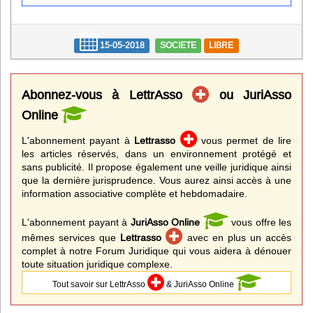
Infos
Divers
15-05-2018
SOCIETE
LIBRE
Abo Lettrasso
Abonnez-vous à LettrAsso
ou JuriAsso
Désabo Lettrasso
Online
L'abonnement payant à
Lettrasso
vous permet de lire
les articles réservés, dans un environnement protégé et
Nous contacter
sans publicité. Il propose également une veille juridique ainsi
que la dernière jurisprudence. Vous aurez ainsi accès à une
information associative complète et hebdomadaire.
L'abonnement payant à
JuriAsso Online
vous offre les
mêmes services que
Lettrasso
avec en plus un accès
complet à notre Forum Juridique qui vous aidera à dénouer
toute situation juridique complexe.
Tout savoir sur LettrAsso
& JuriAsso Online