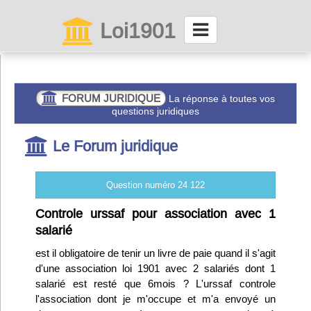
Loi1901
La maison des associations depuis 1999
Connexion
FORUM JURIDIQUE
La réponse à toutes vos
questions juridiques
Abonnez-vous à LettrAsso
Le Forum juridique
Menu général
Question numéro 24 122
ServiceAsso
Controle urssaf pour association avec 1
salarié
Partager
est il obligatoire de tenir un livre de paie quand il s'agit
d'une association loi 1901 avec 2 salariés dont 1
salarié est resté que 6mois ? L'urssaf controle
VieAsso
l'association dont je m'occupe et m'a envoyé un