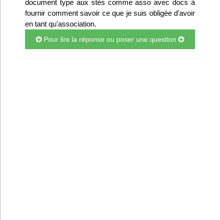
document type aux stés comme asso avec docs à
Infos
fournir comment savoir ce que je suis obligée d'avoir
en tant qu'association.
Divers
Pour lire la réponse ou poser une question
Abo Lettrasso
Désabo Lettrasso
Nous contacter