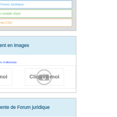
 Forum Juridique
 compte client
 domaine associatif (le droit des sociétés ou des
 les CGV
(si nécessaire) sous 24 heures maximum
ient en images
es ci-dessous
ente de Forum juridique