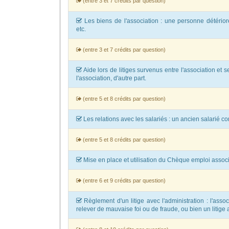
(entre 3 et 7 crédits par question)
Les biens de l'association : une personne détério
etc.
(entre 3 et 7 crédits par question)
Aide lors de litiges survenus entre l'association et 
l'association, d'autre part.
(entre 5 et 8 crédits par question)
Les relations avec les salariés : un ancien salarié co
(entre 5 et 8 crédits par question)
Mise en place et utilisation du Chèque emploi associa
(entre 6 et 9 crédits par question)
Règlement d'un litige avec l'administration : l'associ
relever de mauvaise foi ou de fraude, ou bien un litige a