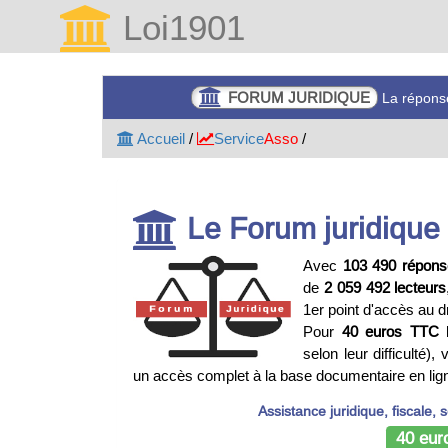
Loi1901
FORUM JURIDIQUE
La réponse
Accueil
/
Service
Asso
/
Le Forum juridique
Avec
103 490 répons
de
2 059 492 lecteurs
1er point d'accès au dr
Pour
40 euros TTC
l
selon leur difficulté)
un accès complet à la base documentaire en lig
Assistance juridique, fiscale, 
40 eur