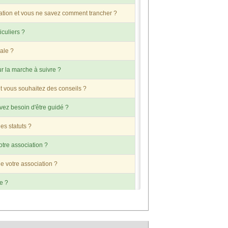
tion et vous ne savez comment trancher ?
iculiers ?
ale ?
r la marche à suivre ?
t vous souhaitez des conseils ?
vez besoin d'être guidé ?
es statuts ?
otre association ?
de votre association ?
le ?
ation et de ses dirigeants ?
, de consommateurs, etc..