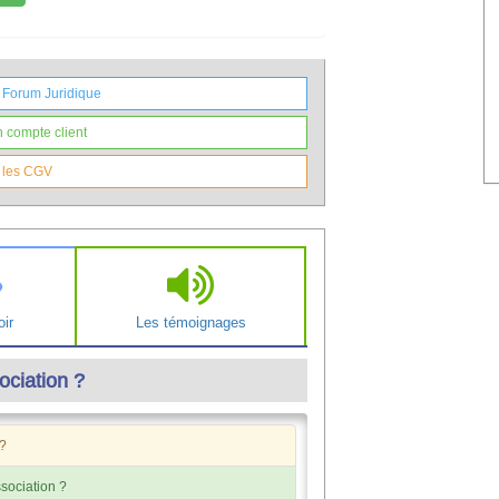
 Forum Juridique
 compte client
 les CGV
ir
Les témoignages
ociation ?
 ?
ssociation ?