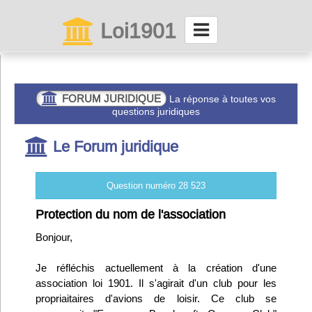
Loi1901
La maison des associations depuis 1999
Connexion
FORUM JURIDIQUE
La réponse à toutes vos
questions juridiques
Abonnez-vous à LettrAsso
Le Forum juridique
Menu général
Question numéro 28 523
ServiceAsso
Protection du nom de l'association
Bonjour,
Partager
Je réfléchis actuellement à la création d'une
association loi 1901. Il s'agirait d'un club pour les
VieAsso
propriaitaires d'avions de loisir. Ce club se