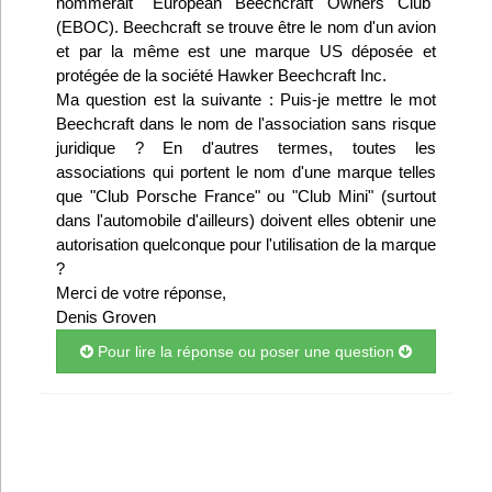
nommerait "European Beechcraft Owners Club"
Infos
(EBOC). Beechcraft se trouve être le nom d'un avion
et par la même est une marque US déposée et
protégée de la société Hawker Beechcraft Inc.
Divers
Ma question est la suivante : Puis-je mettre le mot
Beechcraft dans le nom de l'association sans risque
Abo Lettrasso
juridique ? En d'autres termes, toutes les
associations qui portent le nom d'une marque telles
Désabo Lettrasso
que "Club Porsche France" ou "Club Mini" (surtout
dans l'automobile d'ailleurs) doivent elles obtenir une
autorisation quelconque pour l'utilisation de la marque
Nous contacter
?
Merci de votre réponse,
Denis Groven
Pour lire la réponse ou poser une question