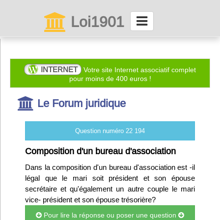
Loi1901
La maison des associations depuis 1999
Connexion
INTERNET
Votre site Internet associatif complet
pour moins de 400 euros !
Abonnez-vous à LettrAsso
Le Forum juridique
Menu général
Question numéro 22 194
ServiceAsso
Composition d'un bureau d'association
Dans la composition d'un bureau d'association est -il
Partager
légal que le mari soit président et son épouse
secrétaire et qu'également un autre couple le mari
vice- président et son épouse trésorière?
VieAsso
Pour lire la réponse ou poser une question