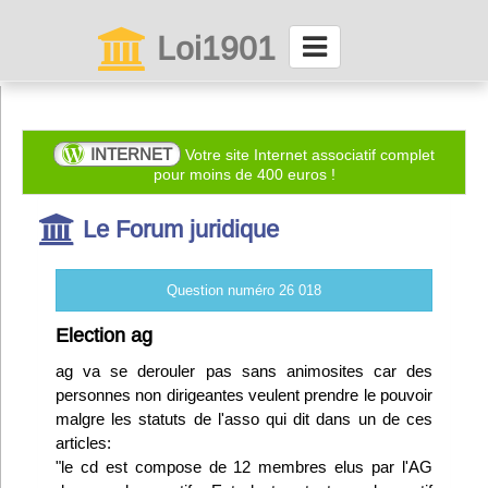
Loi1901
La maison des associations depuis 1999
Connexion
INTERNET
Votre site Internet associatif complet
pour moins de 400 euros !
Abonnez-vous à LettrAsso
Le Forum juridique
Menu général
Question numéro 26 018
ServiceAsso
Election ag
ag va se derouler pas sans animosites car des
Partager
personnes non dirigeantes veulent prendre le pouvoir
malgre les statuts de l'asso qui dit dans un de ces
articles:
VieAsso
"le cd est compose de 12 membres elus par l'AG