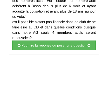
des membres actifs. Est electeur tout membre actif
Infos
adhérent à l'asso depuis plus de 6 mois et ayant
acquitte la cotisation et ayant plus de 18 ans au jour
du vote."
Divers
est il possible n'etant pas licencié dans ce club de se
faire elire au CD et dans quelles conditions puisque
Abo Lettrasso
dans notre AG seuls 4 membres actifs seront
renouvelés?
Désabo Lettrasso
Pour lire la réponse ou poser une question
Nous contacter