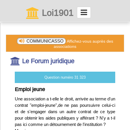
Loi1901
La maison des associations depuis 1999
Connexion
COMMUNICASSO
Affichez-vous auprès des
associations
Abonnez-vous à LettrAsso
Le Forum juridique
Menu général
Question numéro 31 323
ServiceAsso
Emploi jeune
Une association a t-elle le droit, arrivée au terme d'un
Partager
contrat "emploi-jeune",de ne pas poursuivre celui-ci
et de s'engager dans un autre contrat de ce type
pour obtenir les aides publiques y afférant ? N'y a t-il
VieAsso
pas ici comme un détournement de l'institution ?