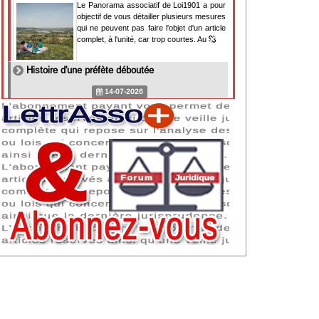
Le Panorama associatif de Loi1901 a pour
objectif de vous détailler plusieurs mesures
qui ne peuvent pas faire l'objet d'un article
complet, à l'unité, car trop courtes. Au
Histoire d'une préfète déboutée
14-07-2026
Il y a des préfètes et des préfets qui
souhaitent tellement faire plaisir à ceux, par
lesquels leur bonne fortune est arrivée,
qu'ils en oublient la réalité de leur fonction
qui
NAF 2025 : nouvelle nomenclature d'activités
dès 2027
07-07-2026
Les nomenclatures d'activités française
(NAF) et européenne, évoluent. La NAF
2025 entraînera la modification des codes
APE de toutes les associations déclarées.
Cette évolution
Consignes de sécurité adaptées : le manque