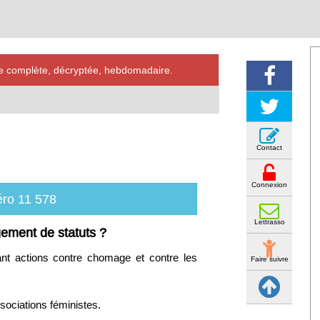
ve complète, décryptée, hebdomadaire.
Contact
Connexion
ro 11 578
Lettrasso
ement de statuts ?
nt actions contre chomage et contre les
Faire suivre
sociations féministes.