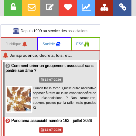
Depuis 1999 au service des associations
Juridique
Société
ESS
Jurisprudence, décrets, lois, etc.
Comment créer un groupement associatif sans
perdre son âme ?
14-07-2026
L'union fait la force. Quelle autre alternative
opposer à l'état de la situation financière de
tant d'associations ? Nos structures,
souvent petites par la taille, mais grandes
Panorama associatif numéro 163 : juillet 2026
14-07-2026