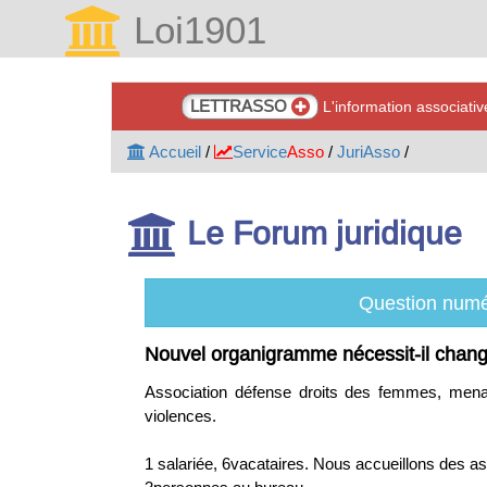
Loi1901
LETTRASSO
L'information associati
Accueil
/
Service
Asso
/
JuriAsso
/
Le Forum juridique
Question numé
Nouvel organigramme nécessit-il chang
Association défense droits des femmes, mena
violences.
1 salariée, 6vacataires. Nous accueillons des as