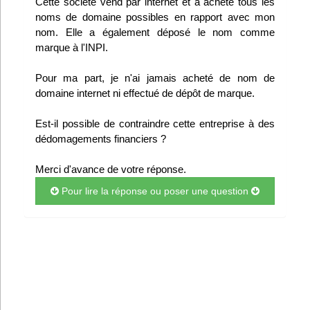
Cette société vend par internet et a acheté tous les
Infos
noms de domaine possibles en rapport avec mon
nom. Elle a également déposé le nom comme
marque à l'INPI.
Divers
Pour ma part, je n'ai jamais acheté de nom de
Abo Lettrasso
domaine internet ni effectué de dépôt de marque.
Désabo Lettrasso
Est-il possible de contraindre cette entreprise à des
dédomagements financiers ?
Nous contacter
Merci d'avance de votre réponse.
Pour lire la réponse ou poser une question