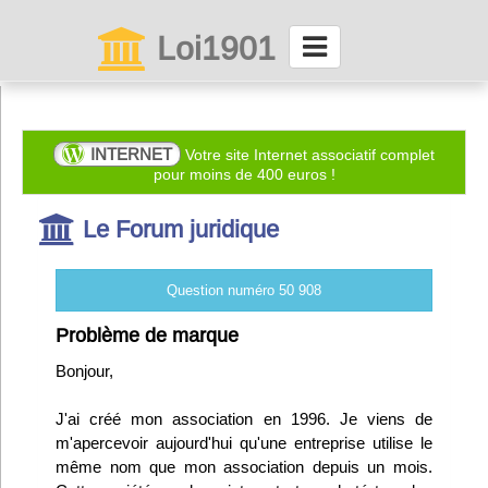
Loi1901
La maison des associations depuis 1999
Connexion
INTERNET
Votre site Internet associatif complet
pour moins de 400 euros !
Abonnez-vous à LettrAsso
Le Forum juridique
Menu général
Question numéro 50 908
ServiceAsso
Problème de marque
Bonjour,
Partager
J'ai créé mon association en 1996. Je viens de
m'apercevoir aujourd'hui qu'une entreprise utilise le
VieAsso
même nom que mon association depuis un mois.