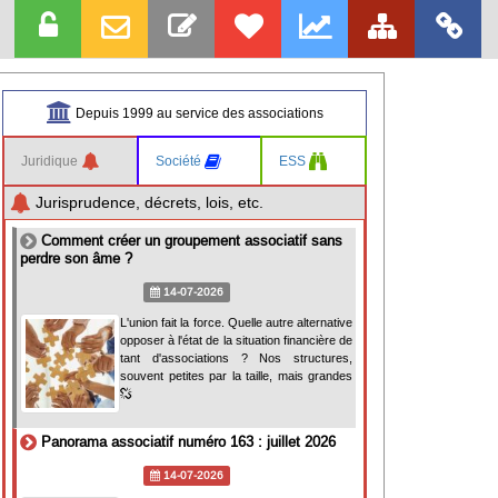
Depuis 1999 au service des associations
Juridique
Société
ESS
Jurisprudence, décrets, lois, etc.
Comment créer un groupement associatif sans
perdre son âme ?
14-07-2026
L'union fait la force. Quelle autre alternative
opposer à l'état de la situation financière de
tant d'associations ? Nos structures,
souvent petites par la taille, mais grandes
Panorama associatif numéro 163 : juillet 2026
14-07-2026