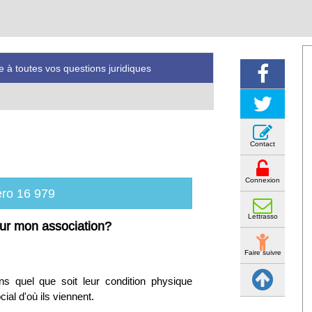
iatif complet pour moins de 400 euros !
Contact
Connexion
ro 16 979
Lettrasso
ur mon association?
Faire suivre
ns quel que soit leur condition physique
ial d'où ils viennent.