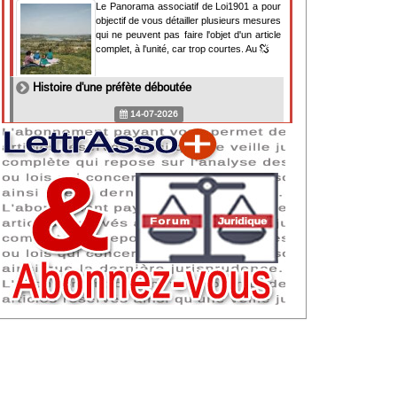
Le Panorama associatif de Loi1901 a pour
objectif de vous détailler plusieurs mesures
qui ne peuvent pas faire l'objet d'un article
complet, à l'unité, car trop courtes. Au
Histoire d'une préfète déboutée
14-07-2026
Il y a des préfètes et des préfets qui
souhaitent tellement faire plaisir à ceux, par
lesquels leur bonne fortune est arrivée,
qu'ils en oublient la réalité de leur fonction
qui
NAF 2025 : nouvelle nomenclature d'activités
dès 2027
07-07-2026
Les nomenclatures d'activités française
(NAF) et européenne, évoluent. La NAF
2025 entraînera la modification des codes
APE de toutes les associations déclarées.
Cette évolution
Consignes de sécurité adaptées : le manque