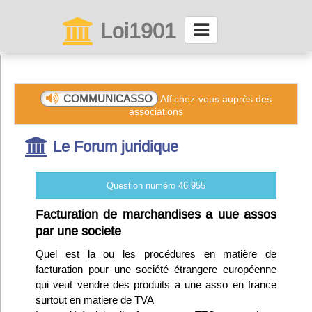
Loi1901
La maison des associations depuis 1999
Connexion
COMMUNICASSO
Affichez-vous auprès des
associations
Abonnez-vous à LettrAsso
Le Forum juridique
Menu général
Question numéro 46 955
ServiceAsso
Facturation de marchandises a uue assos
par une societe
Partager
Quel est la ou les procédures en matière de
facturation pour une société étrangere européenne
qui veut vendre des produits a une asso en france
VieAsso
surtout en matiere de TVA