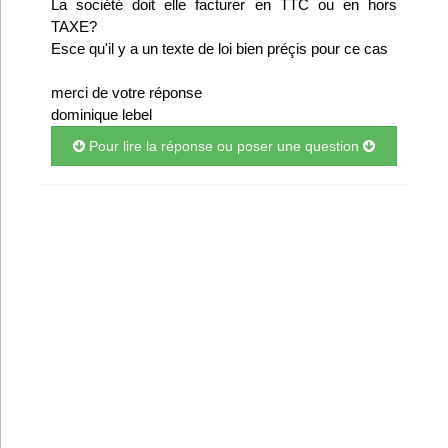
La société doit elle facturer en TTC ou en hors
Infos
TAXE?
Esce qu'il y a un texte de loi bien préçis pour ce cas
Divers
merci de votre réponse
dominique lebel
Abo Lettrasso
Pour lire la réponse ou poser une question
Désabo Lettrasso
Nous contacter