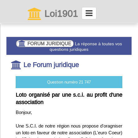
Loi1901
La maison des associations depuis 1999
Connexion
FORUM JURIDIQUE
La réponse à toutes vos
questions juridiques
Abonnez-vous à LettrAsso
Le Forum juridique
Menu général
Question numéro 21 747
ServiceAsso
Loto organisé par une s.c.i. au profit d'une
association
Partager
Bonjour,
Une S.C.I. de notre région nous propose d'oragniser
VieAsso
un loto en faveur de notre association (L'euro Coeur)