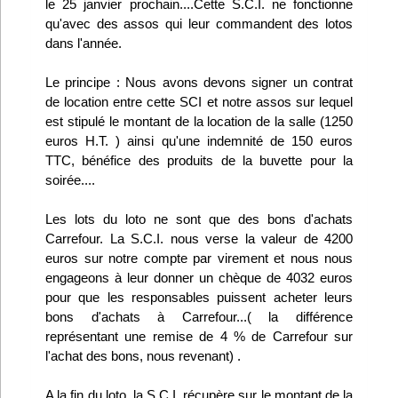
le 25 janvier prochain....Cette S.C.I. ne fonctionne
Infos
qu'avec des assos qui leur commandent des lotos
dans l'année.
Divers
Le principe : Nous avons devons signer un contrat
de location entre cette SCI et notre assos sur lequel
Abo Lettrasso
est stipulé le montant de la location de la salle (1250
euros H.T. ) ainsi qu'une indemnité de 150 euros
Désabo Lettrasso
TTC, bénéfice des produits de la buvette pour la
soirée....
Nous contacter
Les lots du loto ne sont que des bons d'achats
Carrefour. La S.C.I. nous verse la valeur de 4200
euros sur notre compte par virement et nous nous
engageons à leur donner un chèque de 4032 euros
pour que les responsables puissent acheter leurs
bons d'achats à Carrefour...( la différence
représentant une remise de 4 % de Carrefour sur
l'achat des bons, nous revenant) .
A la fin du loto, la S.C.I. récupère sur le montant de la