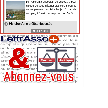
Le Panorama associatif de Loi1901 a pour
objectif de vous détailler plusieurs mesures
qui ne peuvent pas faire l'objet d'un article
complet, à l'unité, car trop courtes. Au
Histoire d'une préfète déboutée
14-07-2026
Il y a des préfètes et des préfets qui
souhaitent tellement faire plaisir à ceux, par
lesquels leur bonne fortune est arrivée,
qu'ils en oublient la réalité de leur fonction
qui
NAF 2025 : nouvelle nomenclature d'activités
dès 2027
07-07-2026
Les nomenclatures d'activités française
(NAF) et européenne, évoluent. La NAF
2025 entraînera la modification des codes
APE de toutes les associations déclarées.
Cette évolution
Consignes de sécurité adaptées : le manque