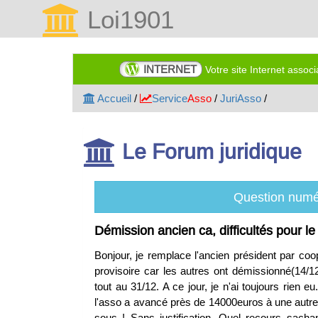
Loi1901
INTERNET
Votre site Internet assoc
Accueil
/
Service
Asso
/
JuriAsso
/
Le Forum juridique
Question numé
Démission ancien ca, difficultés pour l
Bonjour, je remplace l'ancien président par c
provisoire car les autres ont démissionné(14/1
tout au 31/12. A ce jour, je n'ai toujours rien 
l'asso a avancé près de 14000euros à une autre
sous ! Sans justification. Quel recours sac