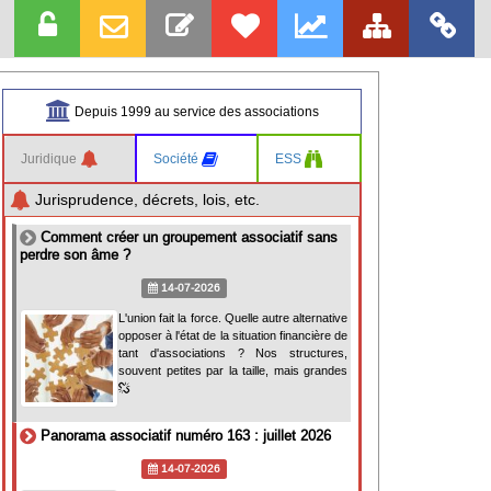
Depuis 1999 au service des associations
Juridique
Société
ESS
Jurisprudence, décrets, lois, etc.
Comment créer un groupement associatif sans
perdre son âme ?
14-07-2026
L'union fait la force. Quelle autre alternative
opposer à l'état de la situation financière de
tant d'associations ? Nos structures,
souvent petites par la taille, mais grandes
Panorama associatif numéro 163 : juillet 2026
14-07-2026