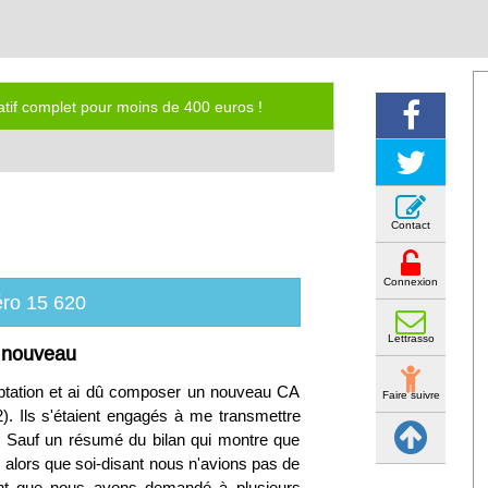
iatif complet pour moins de 400 euros !
Contact
Connexion
ro 15 620
Lettrasso
e nouveau
ooptation et ai dû composer un nouveau CA
Faire suivre
2). Ils s'étaient engagés à me transmettre
eu. Sauf un résumé du bilan qui montre que
 alors que soi-disant nous n'avions pas de
hant que nous avons demandé à plusieurs