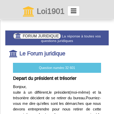
Loi1901
La maison des associations depuis 1999
Connexion
FORUM JURIDIQUE
La réponse à toutes vos
questions juridiques
Abonnez-vous à LettrAsso
Le Forum juridique
Menu général
Question numéro 32 601
ServiceAsso
Depart du président et trésorier
Bonjour,
Partager
suite à un différent,le président(moi-même) et la
trésorière décident de se retirer du bureau.Pourriez-
vous me dire qu'elles sont les démarches que nous
VieAsso
devons entreprendre pour nous retirer de cette