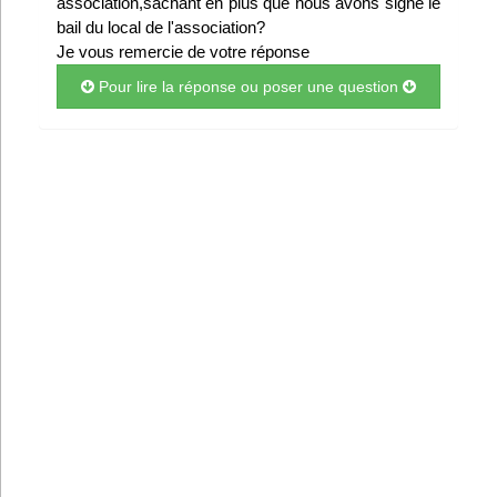
association,sachant en plus que nous avons signé le
Infos
bail du local de l'association?
Je vous remercie de votre réponse
Divers
Pour lire la réponse ou poser une question
Abo Lettrasso
Désabo Lettrasso
Nous contacter