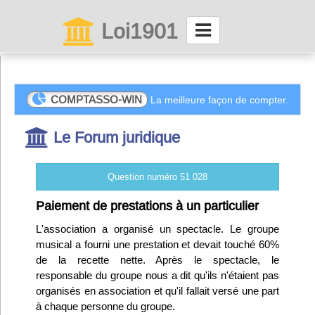
Loi1901
La maison des associations depuis 1999
Connexion
COMPTASSO-WIN
La meilleure façon de compter.
Le Forum juridique
Abonnez-vous à LettrAsso
Menu général
Question numéro 51 028
ServiceAsso
Paiement de prestations à un particulier
L'association a organisé un spectacle. Le groupe
musical a fourni une prestation et devait touché 60%
Partager
de la recette nette. Après le spectacle, le
responsable du groupe nous a dit qu'ils n'étaient pas
VieAsso
organisés en association et qu'il fallait versé une part
à chaque personne du groupe.