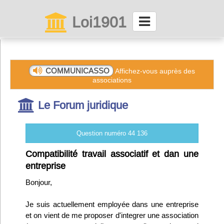
Loi1901
La maison des associations depuis 1999
Connexion
COMMUNICASSO
Affichez-vous auprès des
associations
Abonnez-vous à LettrAsso
Le Forum juridique
Menu général
Question numéro 44 136
ServiceAsso
Compatibilité travail associatif et dan une
entreprise
Partager
Bonjour,
Je suis actuellement employée dans une entreprise
VieAsso
et on vient de me proposer d'integrer une association