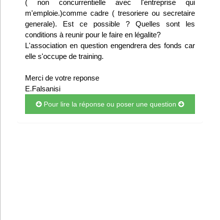
( non concurrentielle avec l'entreprise qui
Infos
m'emploie.)comme cadre ( tresoriere ou secretaire
generale). Est ce possible ? Quelles sont les
conditions à reunir pour le faire en légalite?
Divers
L'association en question engendrera des fonds car
elle s'occupe de training.
Abo Lettrasso
Merci de votre reponse
Désabo Lettrasso
E.Falsanisi
Pour lire la réponse ou poser une question
Nous contacter