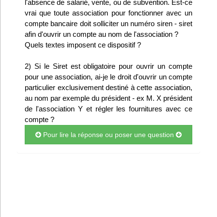
l'absence de salarié, vente, ou de subvention. Est-ce
Infos
vrai que toute association pour fonctionner avec un
compte bancaire doit solliciter un numéro siren - siret
afin d'ouvrir un compte au nom de l'association ?
Divers
Quels textes imposent ce dispositif ?
Abo Lettrasso
2) Si le Siret est obligatoire pour ouvrir un compte
pour une association, ai-je le droit d'ouvrir un compte
Désabo Lettrasso
particulier exclusivement destiné à cette association,
au nom par exemple du président - ex M. X président
de l'association Y et régler les fournitures avec ce
Nous contacter
compte ?
Pour lire la réponse ou poser une question