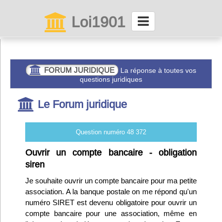
Loi1901
La maison des associations depuis 1999
Connexion
FORUM JURIDIQUE
La réponse à toutes vos
questions juridiques
Abonnez-vous à LettrAsso
Le Forum juridique
Menu général
Question numéro 48 372
ServiceAsso
Ouvrir un compte bancaire - obligation
siren
Partager
Je souhaite ouvrir un compte bancaire pour ma petite
association. A la banque postale on me répond qu'un
numéro SIRET est devenu obligatoire pour ouvrir un
VieAsso
compte bancaire pour une association, même en