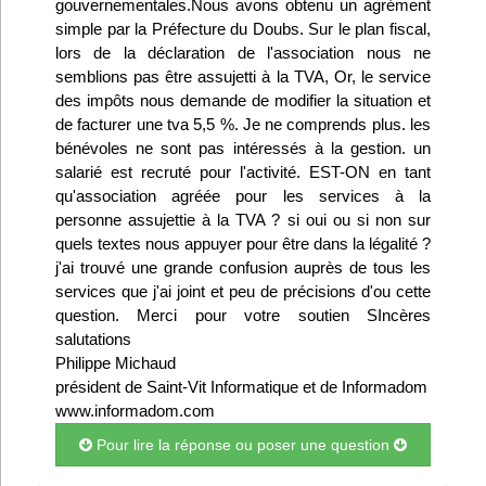
gouvernementales.Nous avons obtenu un agrément
Infos
simple par la Préfecture du Doubs. Sur le plan fiscal,
lors de la déclaration de l'association nous ne
semblions pas être assujetti à la TVA, Or, le service
Divers
des impôts nous demande de modifier la situation et
de facturer une tva 5,5 %. Je ne comprends plus. les
Abo Lettrasso
bénévoles ne sont pas intéressés à la gestion. un
salarié est recruté pour l'activité. EST-ON en tant
Désabo Lettrasso
qu'association agréée pour les services à la
personne assujettie à la TVA ? si oui ou si non sur
quels textes nous appuyer pour être dans la légalité ?
Nous contacter
j'ai trouvé une grande confusion auprès de tous les
services que j'ai joint et peu de précisions d'ou cette
question. Merci pour votre soutien SIncères
salutations
Philippe Michaud
président de Saint-Vit Informatique et de Informadom
www.informadom.com
Pour lire la réponse ou poser une question