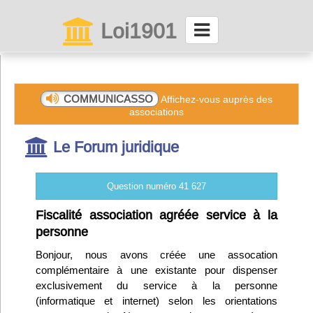
Loi1901
La maison des associations depuis 1999
Connexion
COMMUNICASSO
Affichez-vous auprès des
associations
Abonnez-vous à LettrAsso
Le Forum juridique
Menu général
Question numéro 41 627
ServiceAsso
Fiscalité association agréée service à la
personne
Partager
Bonjour, nous avons créée une assocation
complémentaire à une existante pour dispenser
exclusivement du service à la personne
VieAsso
(informatique et internet) selon les orientations