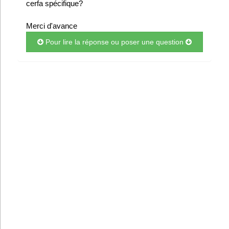
cerfa spécifique?
Infos
Merci d'avance
Divers
Pour lire la réponse ou poser une question
Abo Lettrasso
Désabo Lettrasso
Nous contacter