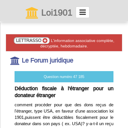
Loi1901
La maison des associations depuis 1999
Connexion
LETTRASSO
L'information associative complète,
décryptée, hebdomadaire.
Abonnez-vous à LettrAsso
Le Forum juridique
Menu général
Question numéro 47 185
ServiceAsso
Déduction fiscale à l'étranger pour un
donateur étranger
Partager
comment procéder pour que des dons reçus de
l'étranger, type USA, en faveur d'une association loi
1901,puissent être déductibles fiscalement pour le
VieAsso
donateur dans son pays ( ex. USA)? y-a-t-il un reçu