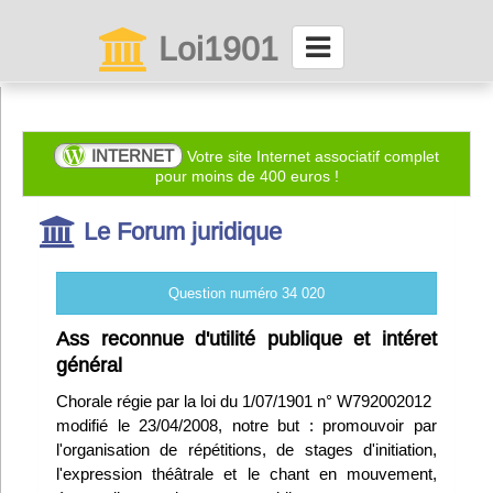
Loi1901
La maison des associations depuis 1999
Connexion
INTERNET
Votre site Internet associatif complet
pour moins de 400 euros !
Abonnez-vous à LettrAsso
Le Forum juridique
Menu général
Question numéro 34 020
ServiceAsso
Ass reconnue d'utilité publique et intéret
général
Partager
Chorale régie par la loi du 1/07/1901 n° W792002012
modifié le 23/04/2008, notre but : promouvoir par
l'organisation de répétitions, de stages d'initiation,
VieAsso
l'expression théâtrale et le chant en mouvement,