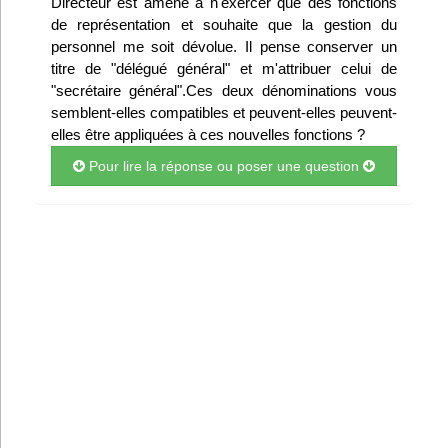
Directeur est amené à n'exercer que des fonctions
Infos
de représentation et souhaite que la gestion du
personnel me soit dévolue. Il pense conserver un
titre de "délégué général" et m'attribuer celui de
Divers
"secrétaire général".Ces deux dénominations vous
semblent-elles compatibles et peuvent-elles peuvent-
Abo Lettrasso
elles être appliquées à ces nouvelles fonctions ?
Pour lire la réponse ou poser une question
Désabo Lettrasso
Nous contacter