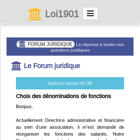
Loi1901
La maison des associations depuis 1999
Connexion
FORUM JURIDIQUE
La réponse à toutes vos
questions juridiques
Abonnez-vous à LettrAsso
Le Forum juridique
Menu général
Question numéro 49 188
ServiceAsso
Choix des dénominations de fonctions
Bonjour,
Partager
Actuellement Directrice administrative et financière
au sein d'une association, il m'est demandé de
VieAsso
réorganiser les fonctions des salariés. Notre