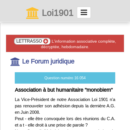
Loi1901
La maison des associations depuis 1999
Connexion
LETTRASSO
L'information associative complète,
décryptée, hebdomadaire.
Abonnez-vous à LettrAsso
Le Forum juridique
Menu général
Question numéro 16 054
ServiceAsso
Association à but humanitaire "monobiem"
La Vice-Président de notre Association Loi 1901 n'a
Partager
pas renouveler son adhésion depuis la dernière A.G.
en Juin 2008.
Peut - elle être convoquée lors des réunions du C.A.
VieAsso
et a t - elle droit à une prise de parole ?