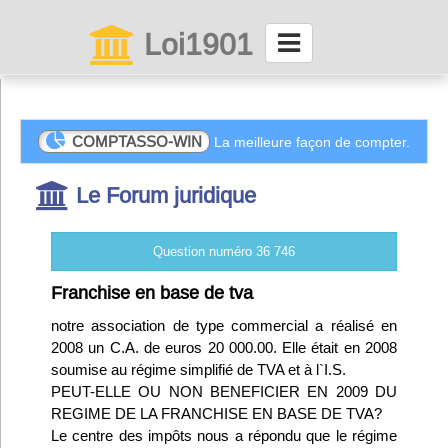
Loi1901
La maison des associations depuis 1999
Connexion
COMPTASSO-WIN
La meilleure façon de compter.
Le Forum juridique
Abonnez-vous à LettrAsso
Menu général
Question numéro 36 746
ServiceAsso
Franchise en base de tva
notre association de type commercial a réalisé en
2008 un C.A. de euros 20 000.00. Elle était en 2008
Partager
soumise au régime simplifié de TVA et à l`I.S.
PEUT-ELLE OU NON BENEFICIER EN 2009 DU
VieAsso
REGIME DE LA FRANCHISE EN BASE DE TVA?
Le centre des impôts nous a répondu que le régime